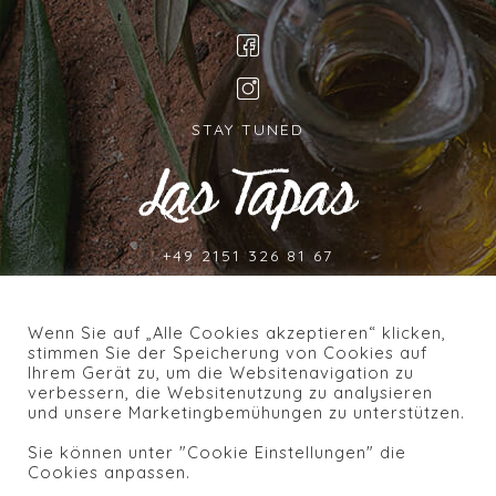
STAY TUNED
+49 2151 326 81 67
Uerdinger Straße 280
47800 Krefeld
Wenn Sie auf „Alle Cookies akzeptieren“ klicken,
stimmen Sie der Speicherung von Cookies auf
Ihrem Gerät zu, um die Websitenavigation zu
verbessern, die Websitenutzung zu analysieren
und unsere Marketingbemühungen zu unterstützen.
Impressum
Sie können unter "Cookie Einstellungen" die
Cookies anpassen.
Datenschutz